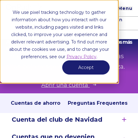
Menu
We use pixel tracking technology to gather
Iniciar sesión
information about how you interact with our
Quiero...
website, including pages visited and links
clicked, to improve your user experience and
Ahorra de forma más inteligente y alcanza tus objetivos más
deliver relevant advertising. To find out more
rápido
about the cookies we use, and to change your
Empiece a ahorrar con confianza. Tasas
preferences, see our
Privacy Policy
.
altas, bajo riesgo, sin dolores de cabeza.
Accept
Abrir una cuenta
Cuenta de ahorro regular
Cuentas de ahorro
Preguntas Frequentes
Cuenta del club de Navidad
Cuentas que no devenien